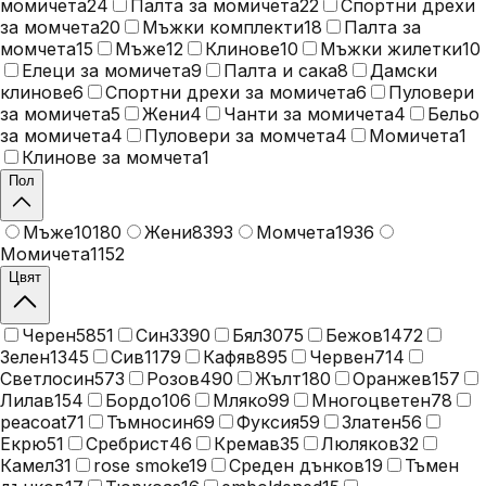
момичета
24
Палта за момичета
22
Спортни дрехи
за момчета
20
Мъжки комплекти
18
Палта за
момчета
15
Мъже
12
Клинове
10
Мъжки жилетки
10
Елеци за момичета
9
Палта и сака
8
Дамски
клинове
6
Спортни дрехи за момичета
6
Пуловери
за момичета
5
Жени
4
Чанти за момичета
4
Бельо
за момичета
4
Пуловери за момчета
4
Момичета
1
Клинове за момчета
1
Пол
Мъже
10180
Жени
8393
Момчета
1936
Момичета
1152
Цвят
Черен
5851
Син
3390
Бял
3075
Бежов
1472
Зелен
1345
Сив
1179
Кафяв
895
Червен
714
Светлосин
573
Розов
490
Жълт
180
Оранжев
157
Лилав
154
Бордо
106
Мляко
99
Многоцветен
78
peacoat
71
Тъмносин
69
Фуксия
59
Златен
56
Екрю
51
Сребрист
46
Кремав
35
Люляков
32
Камел
31
rose smoke
19
Среден дънков
19
Тъмен