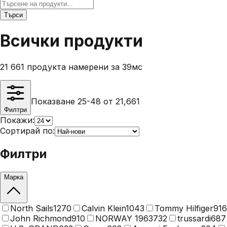
Търси
Всички продукти
21 661 продукта намерени
за 39мс
Показване 25-48 от 21,661
Филтри
Покажи:
Сортирай по:
Филтри
Марка
North Sails
1270
Calvin Klein
1043
Tommy Hilfiger
916
John Richmond
910
NORWAY 1963
732
trussardi
687