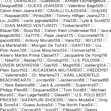
U.S. GRAND
633
Guess
608
Armani Exchange
604
Desigual
558
GUESS JEANS
515
Valentino Bags
509
Calvin Klein Jeans
440
CAVALLI CLASS
404
Only
342
Napapijri
305
Pinko
289
Tommy Hilfiger Jeans
273
Liu Jo
269
carlo pignatelli
264
Fila
235
Lyle & Scott
212
GIAN MARCO VENTURI
211
Timberland
197
Blauer
196
Boss
194
Calvin Klein Underwear
194
laura
biagiotti
192
Ea7
179
Pepe Jeans
175
Coccinelle
174
paciotti
169
Antony Morato
159
Vans
152
RIFLE
151
La Martina
146
Morgan De Toi
143
GANT
140
U.s.
Polo Assn.
126
Love Moschino
124
Converse
118
Alviero Martini Prima Classe
117
Jacqueline De Yong
116
Nike
113
Replay
112
Dondup
110
U.S. POLO
109
COVERI MOVING
109
Gas
105
Msgm
105
iceberg
104
Plein Sport
102
ACCADEMIA MILITARE
97
FREDDY
87
Valentino
80
Dr. Martens
73
KARL LAGERFELD
BEACHWEAR
70
Jordan
69
Jeckerson
69
Twinset
68
New Balance
68
Jack & Jones
68
Superdry
67
Philipp Plein
65
Dsquared2
64
Tom Ford
63
Michael
Kors
63
Karl Lagerfeld
62
Diesel
61
U.S. POLO BEST
PRICE
59
NAPAPIJRI SHOES
55
Vero Moda
54
Only
& Sons
54
Guess Active
54
The North Face
54
Persol
53
Carrera
53
Icon
51
Ellesse
50
Gianni