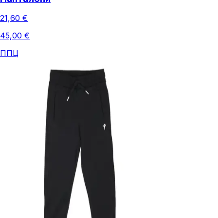
21,60 €
45,00 €
ППЦ