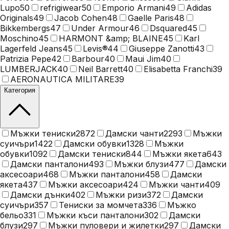
Lupo
50
refrigiwear
50
Emporio Armani
49
Adidas
Originals
49
Jacob Cohen
48
Gaelle Paris
48
Bikkembergs
47
Under Armour
46
Dsquared
45
Moschino
45
HARMONT &amp; BLAINE
45
Karl
Lagerfeld Jeans
45
Levis®
44
Giuseppe Zanotti
43
Patrizia Pepe
42
Barbour
40
Maui Jim
40
LUMBERJACK
40
Neil Barrett
40
Elisabetta Franchi
39
AERONAUTICA MILITARE
39
Категория
Мъжки тениски
2872
Дамски чанти
2293
Мъжки
суичъри
1422
Дамски обувки
1328
Мъжки
обувки
1092
Дамски тениски
844
Мъжки якета
643
Дамски панталони
493
Мъжки блузи
477
Дамски
аксесоари
468
Мъжки панталони
458
Дамски
якета
437
Мъжки аксесоари
424
Мъжки чанти
409
Дамски дънки
402
Мъжки ризи
372
Дамски
суичъри
357
Тениски за момчета
336
Мъжко
бельо
331
Мъжки къси панталони
302
Дамски
блузи
297
Мъжки пуловери и жилетки
297
Дамски