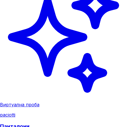
Виртуална проба
paciotti
Панталони