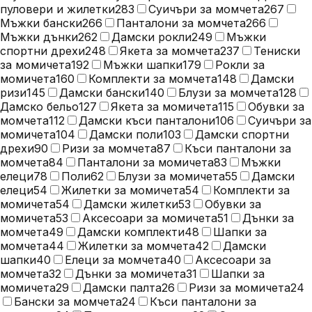
пуловери и жилетки
283
Суичъри за момчета
267
Мъжки бански
266
Панталони за момчета
266
Мъжки дънки
262
Дамски рокли
249
Мъжки
спортни дрехи
248
Якета за момчета
237
Тениски
за момичета
192
Мъжки шапки
179
Рокли за
момичета
160
Комплекти за момчета
148
Дамски
ризи
145
Дамски бански
140
Блузи за момчета
128
Дамско бельо
127
Якета за момичета
115
Обувки за
момчета
112
Дамски къси панталони
106
Суичъри за
момичета
104
Дамски поли
103
Дамски спортни
дрехи
90
Ризи за момчета
87
Къси панталони за
момчета
84
Панталони за момичета
83
Мъжки
елеци
78
Поли
62
Блузи за момичета
55
Дамски
елеци
54
Жилетки за момичета
54
Комплекти за
момичета
54
Дамски жилетки
53
Обувки за
момичета
53
Аксесоари за момичета
51
Дънки за
момчета
49
Дамски комплекти
48
Шапки за
момчета
44
Жилетки за момчета
42
Дамски
шапки
40
Елеци за момчета
40
Аксесоари за
момчета
32
Дънки за момичета
31
Шапки за
момичета
29
Дамски палта
26
Ризи за момичета
24
Бански за момчета
24
Къси панталони за