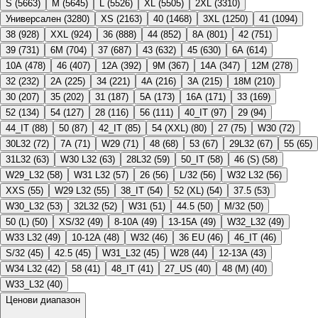
S
(
5663
)
M
(
5645
)
L
(
5526
)
XL
(
5505
)
2XL
(
3310
)
Универсален
(
3280
)
XS
(
2163
)
40
(
1468
)
3XL
(
1250
)
41
(
1094
)
38
(
928
)
XXL
(
924
)
36
(
888
)
44
(
852
)
8A
(
801
)
42
(
751
)
39
(
731
)
6M
(
704
)
37
(
687
)
43
(
632
)
45
(
630
)
6A
(
614
)
10A
(
478
)
46
(
407
)
12A
(
392
)
9M
(
367
)
14A
(
347
)
12M
(
278
)
32
(
232
)
2A
(
225
)
34
(
221
)
4A
(
216
)
3A
(
215
)
18M
(
210
)
30
(
207
)
35
(
202
)
31
(
187
)
5A
(
173
)
16A
(
171
)
33
(
169
)
52
(
134
)
54
(
127
)
28
(
116
)
56
(
111
)
40_IT
(
97
)
29
(
94
)
44_IT
(
88
)
50
(
87
)
42_IT
(
85
)
54 (XXL)
(
80
)
27
(
75
)
W30
(
72
)
30L32
(
72
)
7A
(
71
)
W29
(
71
)
48
(
68
)
53
(
67
)
29L32
(
67
)
55
(
65
)
31L32
(
63
)
W30 L32
(
63
)
28L32
(
59
)
50_IT
(
58
)
46 (S)
(
58
)
W29_L32
(
58
)
W31 L32
(
57
)
26
(
56
)
L/32
(
56
)
W32 L32
(
56
)
XXS
(
55
)
W29 L32
(
55
)
38_IT
(
54
)
52 (XL)
(
54
)
37.5
(
53
)
W30_L32
(
53
)
32L32
(
52
)
W31
(
51
)
44.5
(
50
)
M/32
(
50
)
50 (L)
(
50
)
XS/32
(
49
)
8-10A
(
49
)
13-15A
(
49
)
W32_L32
(
49
)
W33 L32
(
49
)
10-12A
(
48
)
W32
(
46
)
36 EU
(
46
)
46_IT
(
46
)
S/32
(
45
)
42.5
(
45
)
W31_L32
(
45
)
W28
(
44
)
12-13A
(
43
)
W34 L32
(
42
)
58
(
41
)
48_IT
(
41
)
27_US
(
40
)
48 (M)
(
40
)
W33_L32
(
40
)
Ценови диапазон