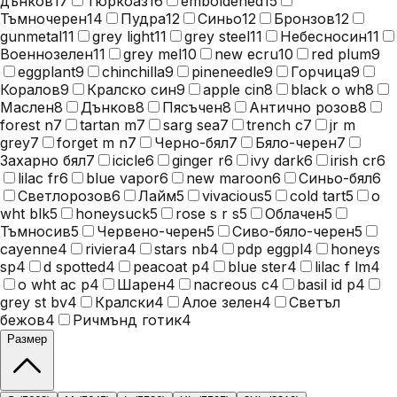
дънков
17
Тюркоаз
16
emboldened
15
Тъмночерен
14
Пудра
12
Синьо
12
Бронзов
12
gunmetal
11
grey light
11
grey steel
11
Небесносин
11
Военнозелен
11
grey mel
10
new ecru
10
red plum
9
eggplant
9
chinchilla
9
pineneedle
9
Горчица
9
Коралов
9
Кралско син
9
apple cin
8
black o wh
8
Маслен
8
Дънков
8
Пясъчен
8
Антично розов
8
forest n
7
tartan m
7
sarg sea
7
trench c
7
jr m
grey
7
forget m n
7
Черно-бял
7
Бяло-черен
7
Захарно бял
7
icicle
6
ginger r
6
ivy dark
6
irish cr
6
lilac fr
6
blue vapor
6
new maroon
6
Синьо-бял
6
Светлорозов
6
Лайм
5
vivacious
5
cold tart
5
o
wht blk
5
honeysuck
5
rose s r s
5
Облачен
5
Тъмносив
5
Червено-черен
5
Сиво-бяло-черен
5
cayenne
4
riviera
4
stars nb
4
pdp eggpl
4
honeys
sp
4
d spotted
4
peacoat p
4
blue ster
4
lilac f lm
4
o wht ac p
4
Шарен
4
nacreous c
4
basil id p
4
grey st bv
4
Кралски
4
Алое зелен
4
Светъл
бежов
4
Ричмънд готик
4
Размер