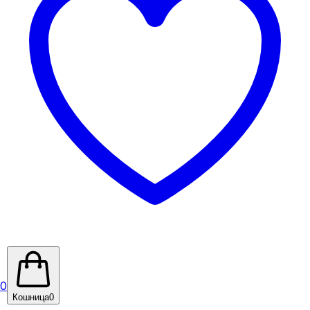
0
Кошница
0