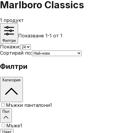
Marlboro Classics
1
продукт
Показване 1-1 от 1
Филтри
Покажи:
Сортирай по:
Филтри
Категория
Мъжки панталони
1
Пол
Мъже
1
Цвят