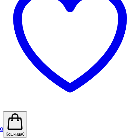
0
Кошница
0