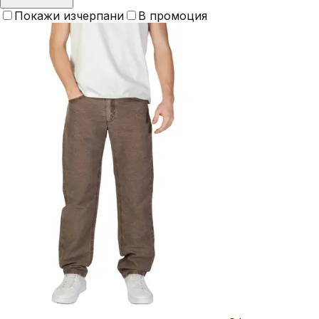
Покажи изчерпани
В промоция