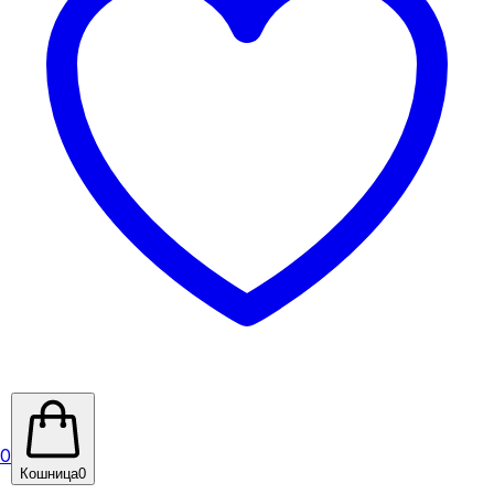
0
Кошница
0