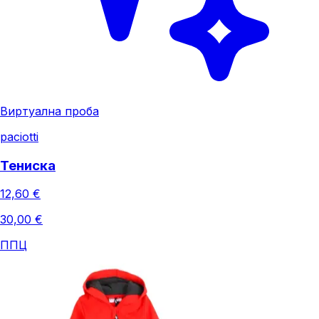
Виртуална проба
paciotti
Тениска
12,60 €
30,00 €
ППЦ