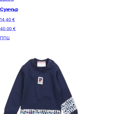
Суичър
14,40 €
40,00 €
ППЦ