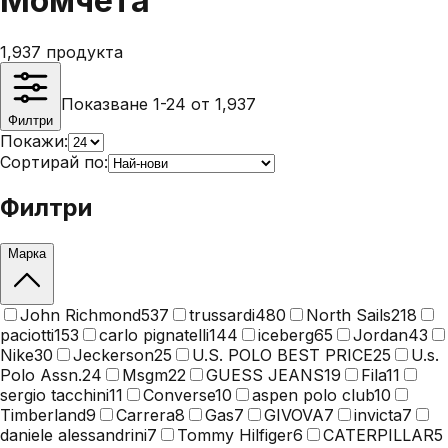
Момчета
1,937
продукта
Показване 1-24 от 1,937
Филтри
Покажи:
Сортирай по:
Филтри
Марка
John Richmond
537
trussardi
480
North Sails
218
paciotti
153
carlo pignatelli
144
iceberg
65
Jordan
43
Nike
30
Jeckerson
25
U.S. POLO BEST PRICE
25
U.s.
Polo Assn.
24
Msgm
22
GUESS JEANS
19
Fila
11
sergio tacchini
11
Converse
10
aspen polo club
10
Timberland
9
Carrera
8
Gas
7
GIVOVA
7
invicta
7
daniele alessandrini
7
Tommy Hilfiger
6
CATERPILLAR
5