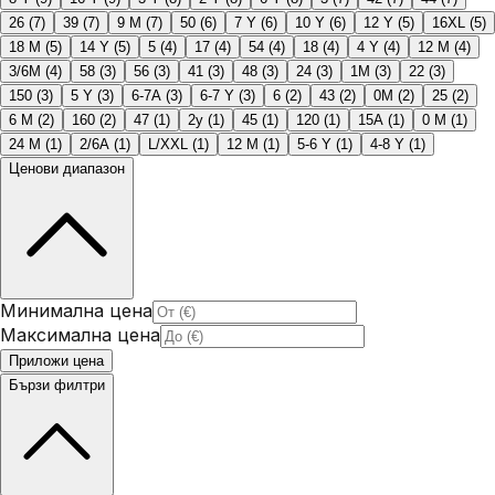
26
(
7
)
39
(
7
)
9 M
(
7
)
50
(
6
)
7 Y
(
6
)
10 Y
(
6
)
12 Y
(
5
)
16XL
(
5
)
18 M
(
5
)
14 Y
(
5
)
5
(
4
)
17
(
4
)
54
(
4
)
18
(
4
)
4 Y
(
4
)
12 M
(
4
)
3/6M
(
4
)
58
(
3
)
56
(
3
)
41
(
3
)
48
(
3
)
24
(
3
)
1M
(
3
)
22
(
3
)
150
(
3
)
5 Y
(
3
)
6-7A
(
3
)
6-7 Y
(
3
)
6
(
2
)
43
(
2
)
0M
(
2
)
25
(
2
)
6 M
(
2
)
160
(
2
)
47
(
1
)
2y
(
1
)
45
(
1
)
120
(
1
)
15A
(
1
)
0 M
(
1
)
24 M
(
1
)
2/6A
(
1
)
L/XXL
(
1
)
12 М
(
1
)
5-6 Y
(
1
)
4-8 Y
(
1
)
Ценови диапазон
Минимална цена
Максимална цена
Приложи цена
Бързи филтри