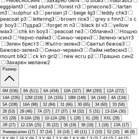
Небесносин
4
Захарно бял
4
d blue
3
madrass
3
eggplant
3
red plum
3
forest n
3
pinecone
3
tartan
m
3
sulphur s
3
persian j
3
beige lig
3
teddy chk
3
peacoat p
3
lettering
3
brown rice
3
grey s fmn
3
s c
jr boy
3
Пудра
3
forget m n
3
black bl v
3
yellow
wax
3
chk kn boy
3
peacoat ne
3
Облачен
3
Нощно
син
3
Черно-лайм
3
Синьо-черен
3
Зелено-жълт
3
Зелен бряст
3
Жълто-зелен
3
Светъл бежов
3
Бежово-зелен
3
Синьо-червен
3
Лайм небесен
3
mount blk
2
ck kn girl
2
new ecru p
2
Прашно син
2
Захарен меланж
2
Размер
6M
(
536
)
8A
(
511
)
6A
(
434
)
10A
(
327
)
9M
(
293
)
12A
(
272
)
14A
(
235
)
12M
(
218
)
2A
(
155
)
18M
(
148
)
3A
(
144
)
4A
(
134
)
5A
(
108
)
16A
(
98
)
32
(
84
)
31
(
66
)
30
(
65
)
34
(
60
)
33
(
58
)
28
(
53
)
29
(
46
)
7A
(
37
)
27
(
37
)
M
(
32
)
S
(
31
)
13-15A
(
30
)
XS
(
29
)
8-10A
(
29
)
10-12A
(
29
)
L
(
28
)
XL
(
28
)
XXL
(
28
)
JR
(
27
)
12-13A
(
25
)
35
(
22
)
36
(
19
)
38
(
19
)
1
(
18
)
13A
(
17
)
Универсален
(
17
)
37
(
14
)
16
(
14
)
40
(
11
)
2
(
10
)
52
(
10
)
46
(
9
)
8 Y
(
9
)
16 Y
(
9
)
3 Y
(
8
)
2 Y
(
8
)
6 Y
(
8
)
3
(
7
)
42
(
7
)
44
(
7
)