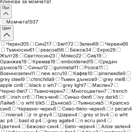
Клинове за момчета
1
Пол
Момчета
1937
Цвят
Черен
305
Син
217
Бял
172
Зелен
66
Червен
66
Тъмносин
61
peacoat
56
Бежов
34
Екрю
29
Жълт
28
Светлосин
23
Мляко
22
Сив
19
Оранжев
19
Кремав
16
emboldened
15
Среден
дънков
15
Синьо
12
gunmetal
11
Розов
11
Военнозелен
11
new ecru
10
Кафяв
10
pineneedle
9
grey steel
9
chinchilla
9
Тъмен дънков
9
grey mel
8
apple cin
8
black o wh
7
grey light
7
Маслен
7
Черно-бял
7
Тъмночерен
7
Многоцветен
7
trench
c
6
irish cr
6
Пясъчен
6
Синьо-бял
6
ivy dark
5
Лайм
5
o wht blk
5
Дънков
5
Тъмносив
5
Кралско
син
5
Червено-черен
5
Сиво-бяло-черен
5
r pecan
4
riviera
4
jr m grey
4
Шарен
4
grey st bv
4
o wht
ac p
4
basil id p
4
grey agate
4
n ecru pin
4
Цветен
4
Бежово-син
4
Бяло-черен
4
Алое зелен
4