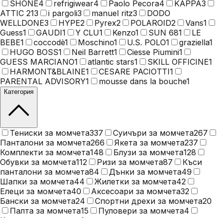
SHONE
4
refrigiwear
4
Paolo Pecora
4
KAPPA
3
ATTIC 21
3
i pargoli
3
manuel ritz
3
DODO
WELLDONE
3
HYPE
2
Pyrex
2
POLAROID
2
Vans
1
Guess
1
GAUDI
1
Y CLU
1
Kenzo
1
SUN 68
1
LE
BEBE
1
coccodè
1
Moschino
1
U.S. POLO
1
graziella
1
HUGO BOSS
1
Neil Barrett
1
Ciesse Piumini
1
GUESS MARCIANO
1
atlantic stars
1
SKILL OFFICINE
1
HARMONT&BLAINE
1
CESARE PACIOTTI
1
PARENTAL ADVISORY
1
mousse dans la bouche
1
Категория
Тениски за момчета
337
Суичъри за момчета
267
Панталони за момчета
266
Якета за момчета
237
Комплекти за момчета
148
Блузи за момчета
128
Обувки за момчета
112
Ризи за момчета
87
Къси
панталони за момчета
84
Дънки за момчета
49
Шапки за момчета
44
Жилетки за момчета
42
Елеци за момчета
40
Аксесоари за момчета
32
Бански за момчета
24
Спортни дрехи за момчета
20
Палта за момчета
15
Пуловери за момчета
4