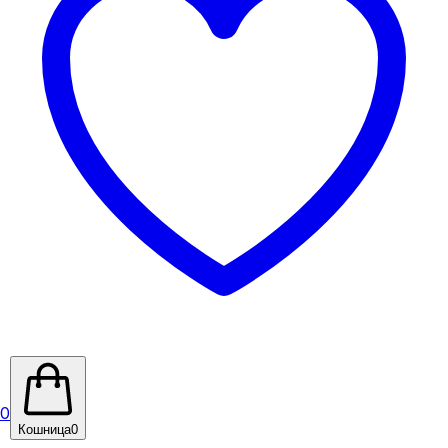
0
Кошница
0