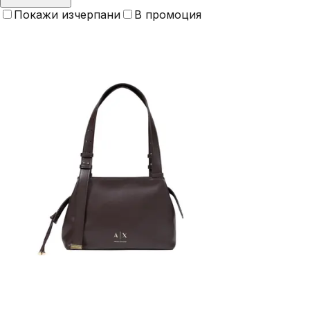
Покажи изчерпани
В промоция