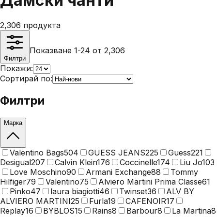
Дамски чанти
2,306
продукта
Показване 1-24 от 2,306
Филтри
Покажи:
Сортирай по:
Филтри
Марка
Valentino Bags
504
GUESS JEANS
225
Guess
221
Desigual
207
Calvin Klein
176
Coccinelle
174
Liu Jo
103
Love Moschino
90
Armani Exchange
88
Tommy
Hilfiger
79
Valentino
75
Alviero Martini Prima Classe
61
Pinko
47
laura biagiotti
46
Twinset
36
ALV BY
ALVIERO MARTINI
25
Furla
19
CAFENOIR
17
Replay
16
BYBLOS
15
Rains
8
Barbour
8
La Martina
8