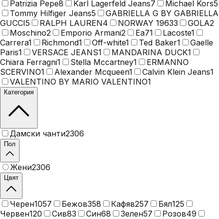
Patrizia Pepe
8
Karl Lagerfeld Jeans
7
Michael Kors
5
Tommy Hilfiger Jeans
5
GABRIELLA G BY GABRIELLA
GUCCI
5
RALPH LAUREN
4
NORWAY 1963
3
GOLA
2
Moschino
2
Emporio Armani
2
Ea7
1
Lacoste
1
Carrera
1
Richmond
1
Off-white
1
Ted Baker
1
Gaelle
Paris
1
VERSACE JEANS
1
MANDARINA DUCK
1
Chiara Ferragni
1
Stella Mccartney
1
ERMANNO
SCERVINO
1
Alexander Mcqueen
1
Calvin Klein Jeans
1
VALENTINO BY MARIO VALENTINO
1
Категория
Дамски чанти
2306
Пол
Жени
2306
Цвят
Черен
1057
Бежов
358
Кафяв
257
Бял
125
Червен
120
Сив
83
Син
68
Зелен
57
Розов
49