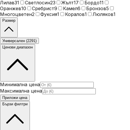
Лилав
31
Светлосин
23
Жълт
17
Бордо
11
Оранжев
10
Сребрист
9
Камел
6
Бронзов
5
Многоцветен
2
Фуксия
1
Коралов
1
Люляков
1
Размер
Универсален
(
2291
)
Ценови диапазон
Минимална цена
Максимална цена
Приложи цена
Бързи филтри