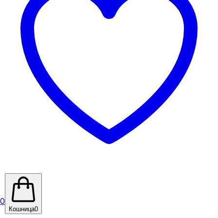
0
Кошница
0