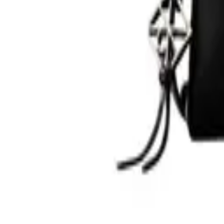
0
Кошница
0