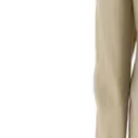
0
Кошница
0