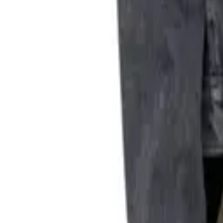
0
Кошница
0