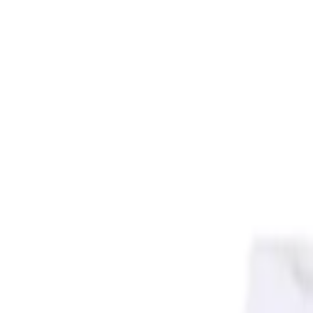
Безплатна доставка над 250 €
|
14 дни право на връщ
Отвори меню
Марки
Вход в профила
Търсене