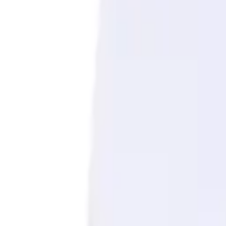
0
Кошница
0