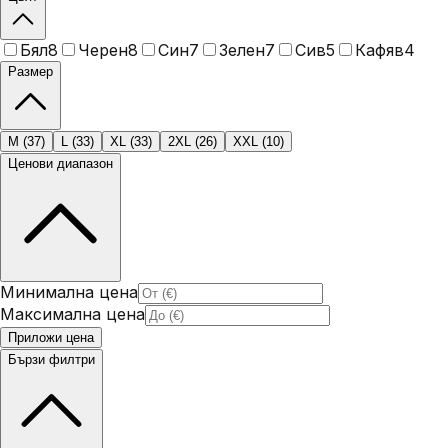
Бял
8
Черен
8
Син
7
Зелен
7
Сив
5
Кафяв
4
Размер
M
(
37
)
L
(
33
)
XL
(
33
)
2XL
(
26
)
XXL
(
10
)
Ценови диапазон
Минимална цена
Максимална цена
Приложи цена
Бързи филтри