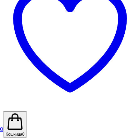
0
Кошница
0