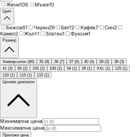
Жени
106
Мъже
10
Цвят
Бежов
61
Черен
29
Бял
12
Кафяв
7
Син
2
Камел
2
Жълт
1
Златен
1
Фуксия
1
Размер
Универсален
(
90
)
35
(
9
)
36
(
7
)
37
(
6
)
40
(
4
)
39
(
3
)
38
(
3
)
41
(
3
)
95
(
2
)
105
(
2
)
100
(
2
)
34
(
1
)
28
(
1
)
XXL
(
1
)
125
(
1
)
120
(
1
)
115
(
1
)
110
(
1
)
Ценови диапазон
Минимална цена
Максимална цена
Приложи цена