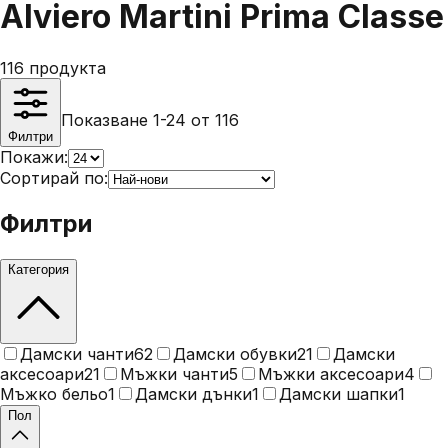
Alviero Martini Prima Classe
116
продукта
Показване 1-24 от 116
Филтри
Покажи:
Сортирай по:
Филтри
Категория
Дамски чанти
62
Дамски обувки
21
Дамски
аксесоари
21
Мъжки чанти
5
Мъжки аксесоари
4
Мъжко бельо
1
Дамски дънки
1
Дамски шапки
1
Пол