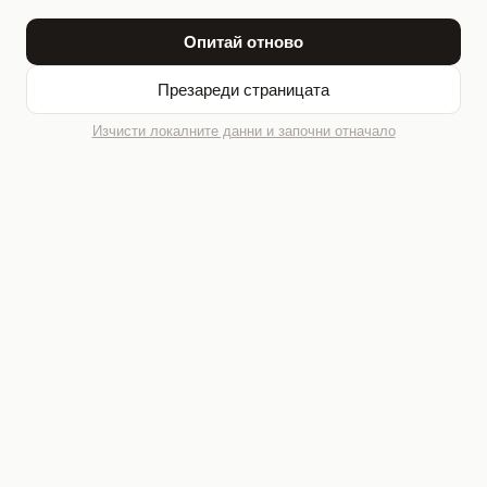
Опитай отново
Презареди страницата
Изчисти локалните данни и започни отначало