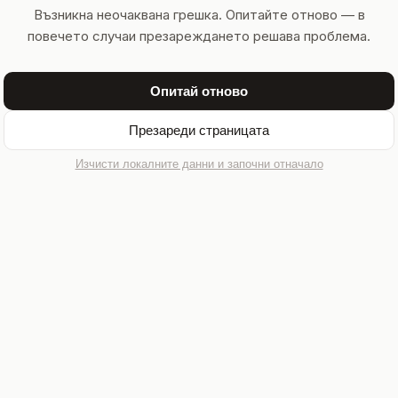
Възникна неочаквана грешка. Опитайте отново — в
повечето случаи презареждането решава проблема.
Опитай отново
Презареди страницата
Изчисти локалните данни и започни отначало