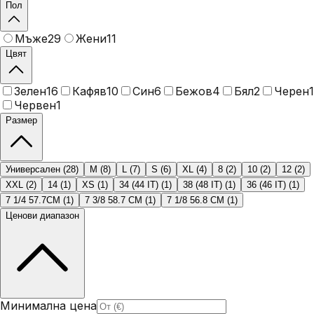
Пол
Мъже
29
Жени
11
Цвят
Зелен
16
Кафяв
10
Син
6
Бежов
4
Бял
2
Черен
1
Червен
1
Размер
Универсален
(
28
)
M
(
8
)
L
(
7
)
S
(
6
)
XL
(
4
)
8
(
2
)
10
(
2
)
12
(
2
)
XXL
(
2
)
14
(
1
)
XS
(
1
)
34 (44 IT)
(
1
)
38 (48 IT)
(
1
)
36 (46 IT)
(
1
)
7 1/4 57.7CM
(
1
)
7 3/8 58.7 CM
(
1
)
7 1/8 56.8 CM
(
1
)
Ценови диапазон
Минимална цена