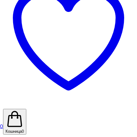
0
Кошница
0