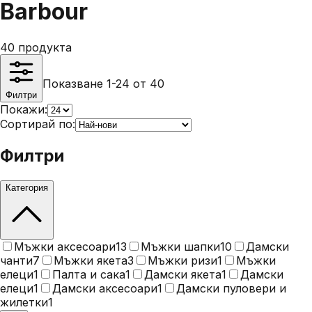
Barbour
40
продукта
Показване 1-24 от 40
Филтри
Покажи:
Сортирай по:
Филтри
Категория
Мъжки аксесоари
13
Мъжки шапки
10
Дамски
чанти
7
Мъжки якета
3
Мъжки ризи
1
Мъжки
елеци
1
Палта и сака
1
Дамски якета
1
Дамски
елеци
1
Дамски аксесоари
1
Дамски пуловери и
жилетки
1