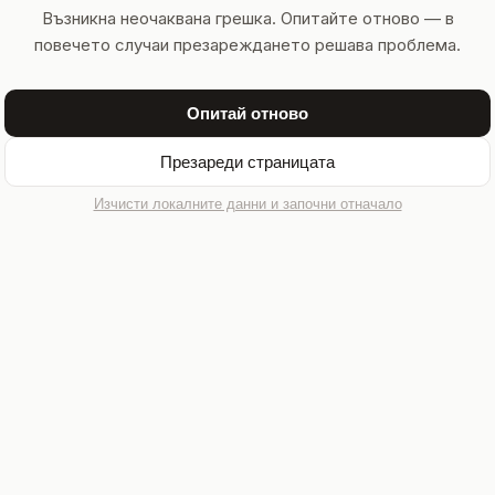
Възникна неочаквана грешка. Опитайте отново — в
повечето случаи презареждането решава проблема.
Опитай отново
Презареди страницата
Изчисти локалните данни и започни отначало