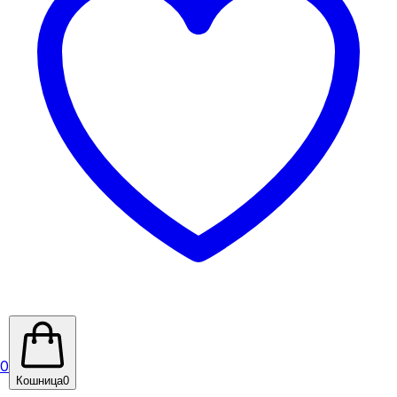
0
Кошница
0