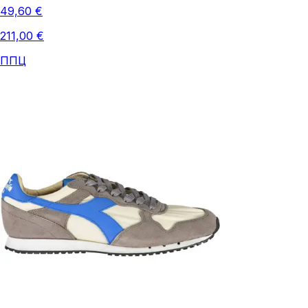
49,60 €
211,00 €
ППЦ