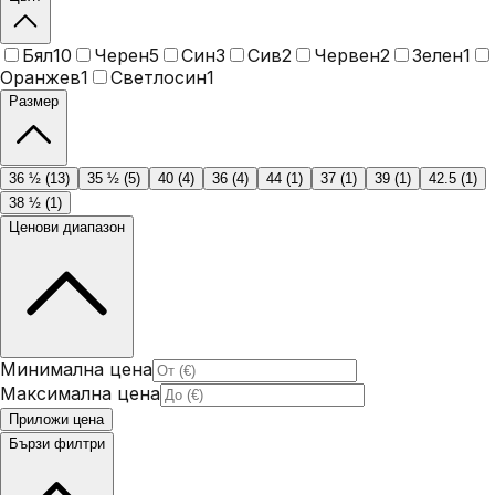
Бял
10
Черен
5
Син
3
Сив
2
Червен
2
Зелен
1
Оранжев
1
Светлосин
1
Размер
36 ½
(
13
)
35 ½
(
5
)
40
(
4
)
36
(
4
)
44
(
1
)
37
(
1
)
39
(
1
)
42.5
(
1
)
38 ½
(
1
)
Ценови диапазон
Минимална цена
Максимална цена
Приложи цена
Бързи филтри