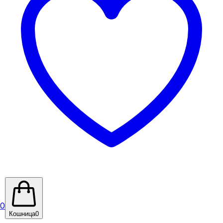
0
Кошница
0