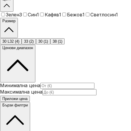
Зелен
3
Син
1
Кафяв
1
Бежов
1
Светлосин
1
Размер
30 L32
(
4
)
33
(
2
)
30
(
1
)
38
(
1
)
Ценови диапазон
Минимална цена
Максимална цена
Приложи цена
Бързи филтри