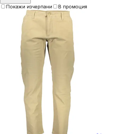
Покажи изчерпани
В промоция