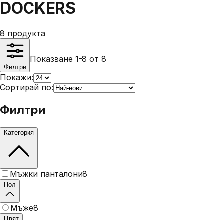
DOCKERS
8
продукта
Показване 1-8 от 8
Филтри
Покажи:
Сортирай по:
Филтри
Категория
Мъжки панталони
8
Пол
Мъже
8
Цвят