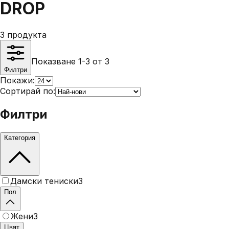
DROP
3
продукта
Показване 1-3 от 3
Филтри
Покажи:
Сортирай по:
Филтри
Категория
Дамски тениски
3
Пол
Жени
3
Цвят