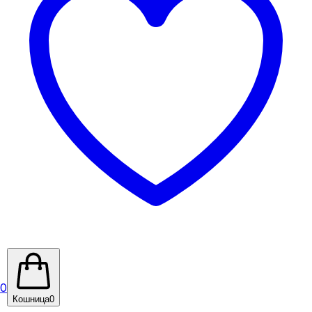
0
Кошница
0