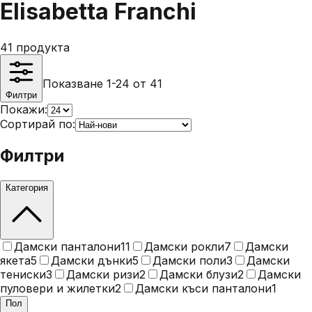
Elisabetta Franchi
41
продукта
Показване 1-24 от 41
Филтри
Покажи:
Сортирай по:
Филтри
Категория
Дамски панталони
11
Дамски рокли
7
Дамски
якета
5
Дамски дънки
5
Дамски поли
3
Дамски
тениски
3
Дамски ризи
2
Дамски блузи
2
Дамски
пуловери и жилетки
2
Дамски къси панталони
1
Пол