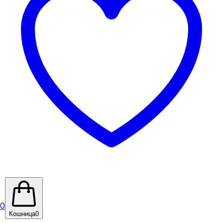
0
Кошница
0