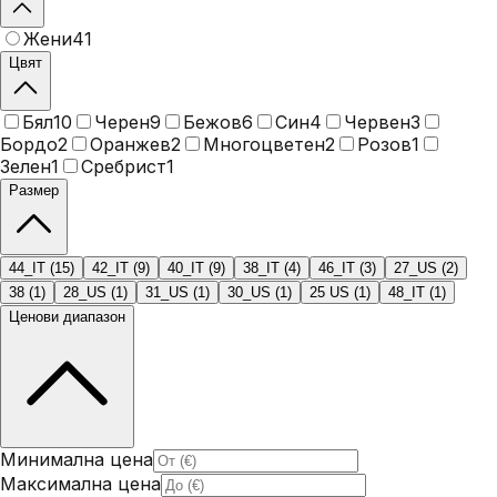
Жени
41
Цвят
Бял
10
Черен
9
Бежов
6
Син
4
Червен
3
Бордо
2
Оранжев
2
Многоцветен
2
Розов
1
Зелен
1
Сребрист
1
Размер
44_IT
(
15
)
42_IT
(
9
)
40_IT
(
9
)
38_IT
(
4
)
46_IT
(
3
)
27_US
(
2
)
38
(
1
)
28_US
(
1
)
31_US
(
1
)
30_US
(
1
)
25 US
(
1
)
48_IT
(
1
)
Ценови диапазон
Минимална цена
Максимална цена