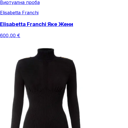
Виртуална проба
Elisabetta Franchi
Elisabetta Franchi Яке Жени
600,00 €