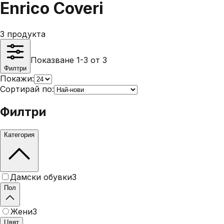
Enrico Coveri
3
продукта
Показване 1-3 от 3
Филтри
Покажи:
Сортирай по:
Филтри
Категория
Дамски обувки
3
Пол
Жени
3
Цвят