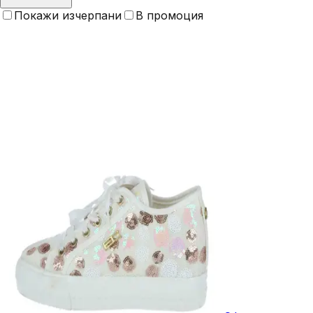
Покажи изчерпани
В промоция