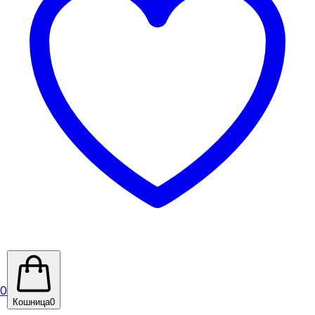
0
Кошница
0