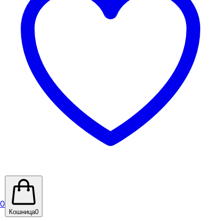
0
Кошница
0