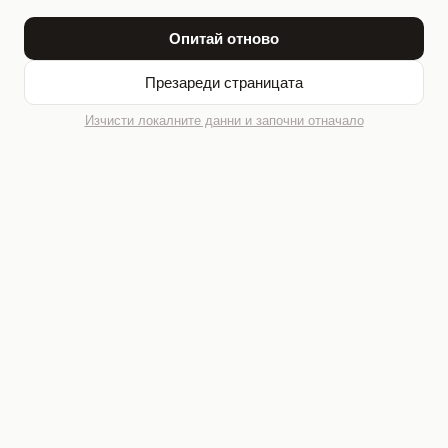
Опитай отново
Презареди страницата
Изчисти локалните данни и започни отначало