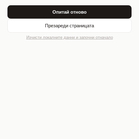
Опитай отново
Презареди страницата
Изчисти локалните данни и започни отначало