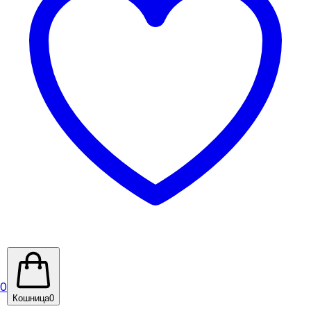
0
Кошница
0