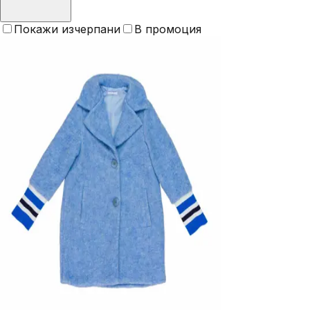
Покажи изчерпани
В промоция