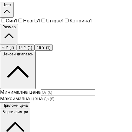
Цвят
Син
1
Hearts
1
Unique
1
Коприна
1
Размер
6 Y
(
2
)
14 Y
(
1
)
16 Y
(
1
)
Ценови диапазон
Минимална цена
Максимална цена
Приложи цена
Бързи филтри