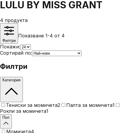
LULU BY MISS GRANT
4
продукта
Показване 1-4 от 4
Филтри
Покажи:
Сортирай по:
Филтри
Категория
Тениски за момичета
2
Палта за момичета
1
Рокли за момичета
1
Пол
Момичета
4