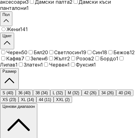
аксесоари
3
Дамски палта
2
Дамски къси
панталони
1
Пол
Жени
141
Цвят
Черен
50
Бял
20
Светлосин
19
Син
18
Бежов
12
Кафяв
7
Зелен
6
Жълт
2
Розов
2
Бордо
1
Лилав
1
Златен
1
Червен
1
Фуксия
1
Размер
S
(
40
)
36
(
40
)
38
(
34
)
L
(
32
)
M
(
32
)
42
(
26
)
34
(
26
)
40
(
24
)
XS
(
23
)
XL
(
14
)
44
(
11
)
XXL
(
2
)
Ценови диапазон