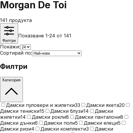
Morgan De Toi
141
продукта
Показване 1-24 от 141
Филтри
Покажи:
Сортирай по:
Филтри
Категория
Дамски пуловери и жилетки
33
Дамски якета
20
Дамски тениски
15
Дамски блузи
14
Дамски
жилетки
14
Дамски рокли
8
Дамски панталони
8
Дамски дънки
6
Дамски поли
5
Дамски елеци
5
Дамски ризи
4
Дамски комплекти
3
Дамски