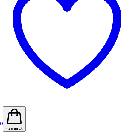
0
Кошница
0