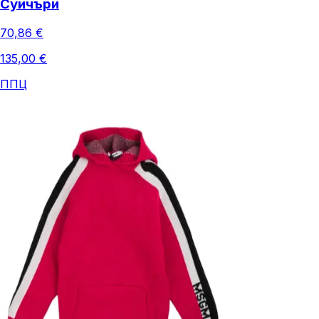
Суичъри
70,86 €
135,00 €
ППЦ