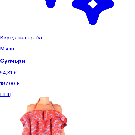
Виртуална проба
Msgm
Суичъри
54,81 €
187,00 €
ППЦ