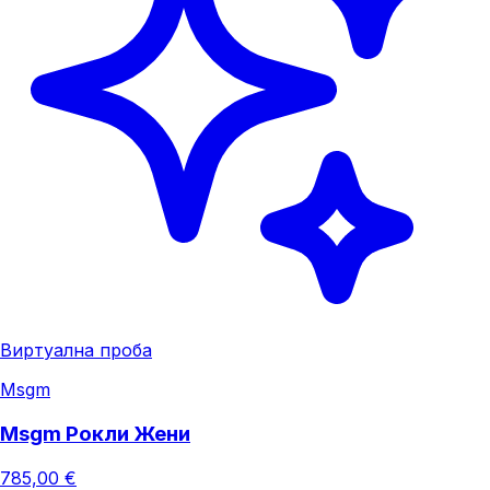
Виртуална проба
Msgm
Msgm Рокли Жени
785,00 €