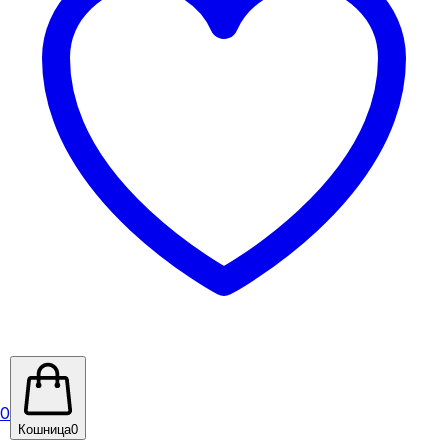
0
Кошница
0