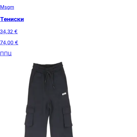
Msgm
Тениски
34,32 €
74,00 €
ППЦ