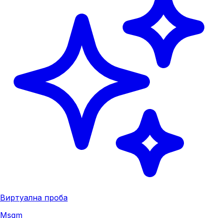
Виртуална проба
Msgm