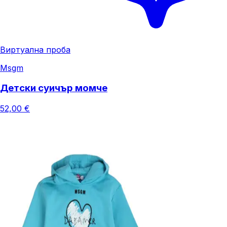
Виртуална проба
Msgm
Детски суичър момче
52,00 €