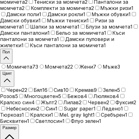
момичета
2
Тениски за момчета
2
Панталони за
момчета
2
Комплекти за момичета
2
Мъжки ризи
1
Дамски поли
1
Дамски рокли
1
Мъжки обувки
1
Дамски обувки
1
Мъжки тениски
1
Ризи за
момчета
1
Шапки за момчета
1
Блузи за момчета
1
Дамски панталони
1
Бельо за момичета
1
Къси
панталони за момчета
1
Дамски пуловери и
жилетки
1
Къси панталони за момичета
1
Пол
Момичета
73
Момчета
22
Жени
7
Мъже
3
Цвят
Черен
22
Бял
16
Сив
10
Кремав
9
Зелен
5
Розов
5
Многоцветен
5
Бежов
4
Люляков
4
Кралско син
4
Жълт
2
Лилав
2
Червен
2
Фуксия
2
Небесносин
2
Син
1
Sugar paper
1
Ледено
1
Тюркоаз
1
Кралски
1
Mel. gray light
1
Сребърен
1
Бисквитен
1
Светлосин
1
Флуо зелен
1
Размер