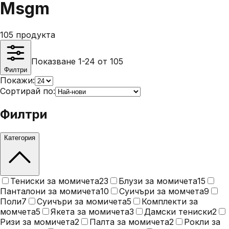
Msgm
105
продукта
Показване 1-24 от 105
Филтри
Покажи:
Сортирай по:
Филтри
Категория
Тениски за момичета
23
Блузи за момичета
15
Панталони за момичета
10
Суичъри за момчета
9
Поли
7
Суичъри за момичета
5
Комплекти за
момчета
5
Якета за момичета
3
Дамски тениски
2
Ризи за момичета
2
Палта за момичета
2
Рокли за