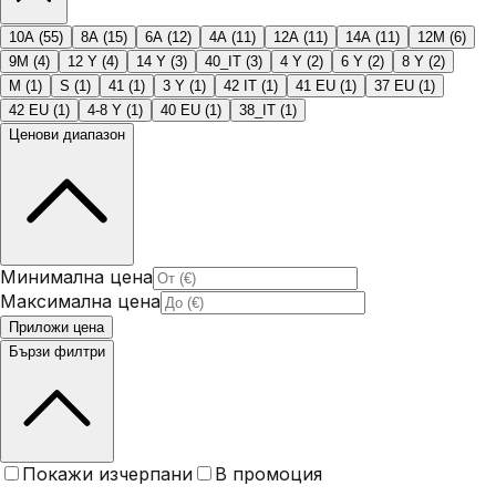
10A
(
55
)
8A
(
15
)
6A
(
12
)
4A
(
11
)
12A
(
11
)
14A
(
11
)
12M
(
6
)
9M
(
4
)
12 Y
(
4
)
14 Y
(
3
)
40_IT
(
3
)
4 Y
(
2
)
6 Y
(
2
)
8 Y
(
2
)
M
(
1
)
S
(
1
)
41
(
1
)
3 Y
(
1
)
42 IT
(
1
)
41 EU
(
1
)
37 EU
(
1
)
42 EU
(
1
)
4-8 Y
(
1
)
40 EU
(
1
)
38_IT
(
1
)
Ценови диапазон
Минимална цена
Максимална цена
Приложи цена
Бързи филтри
Покажи изчерпани
В промоция