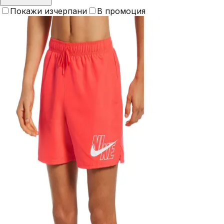
Покажи изчерпани
В промоция