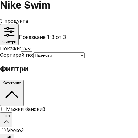
Nike Swim
3
продукта
Показване 1-3 от 3
Филтри
Покажи:
Сортирай по:
Филтри
Категория
Мъжки бански
3
Пол
Мъже
3
Цвят