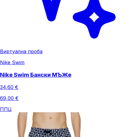
Виртуална проба
Nike Swim
Nike Swim Бански МЪЖe
34,60 €
69,00 €
ППЦ