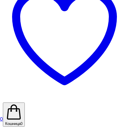
0
Кошница
0