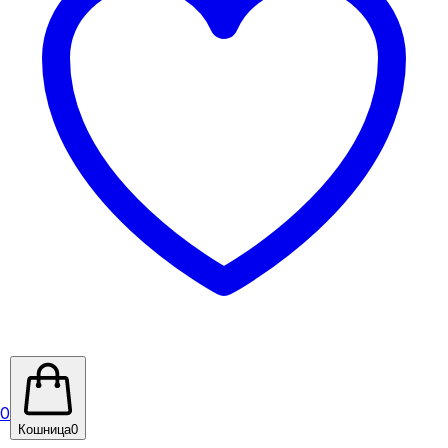
0
Кошница
0