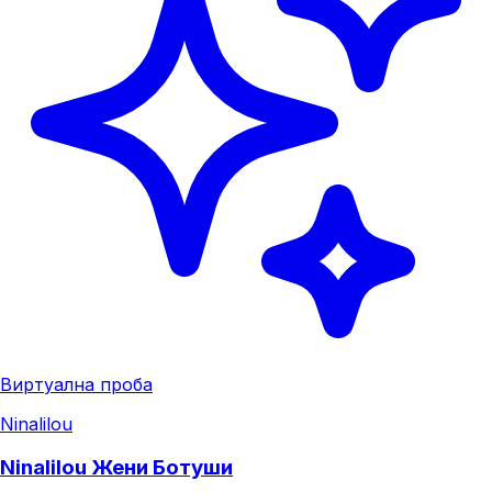
Виртуална проба
Ninalilou
Ninalilou Жени Ботуши