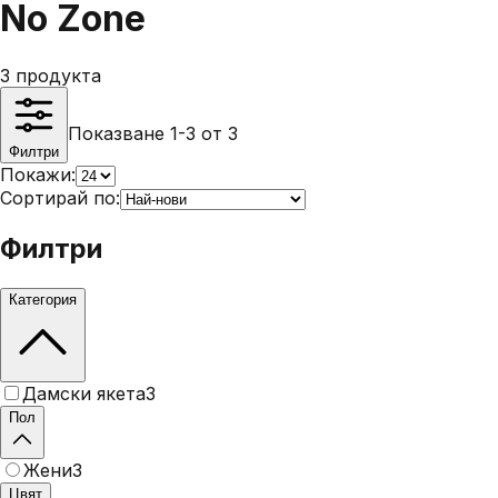
No Zone
3
продукта
Показване 1-3 от 3
Филтри
Покажи:
Сортирай по:
Филтри
Категория
Дамски якета
3
Пол
Жени
3
Цвят