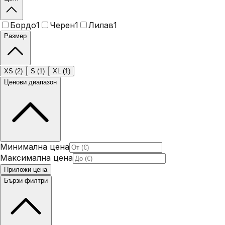
Бордо
1
Черен
1
Лилав
1
Размер
XS
(
2
)
S
(
1
)
XL
(
1
)
Ценови диапазон
Минимална цена
Максимална цена
Приложи цена
Бързи филтри