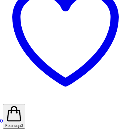
0
Кошница
0