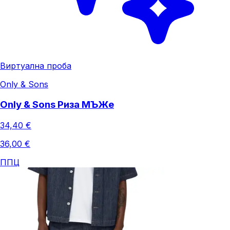
Виртуална проба
Only & Sons
Only & Sons Риза МЪЖe
34,40 €
36,00 €
ППЦ