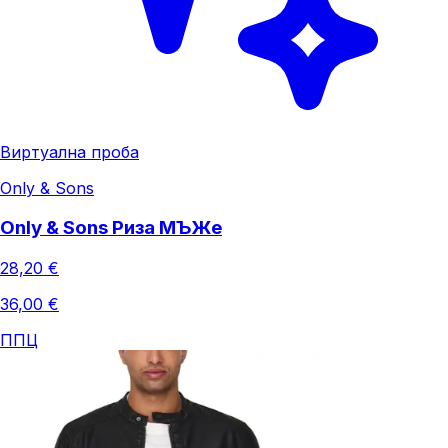
Виртуална проба
Only & Sons
Only & Sons Риза МЪЖe
28,20 €
36,00 €
ППЦ