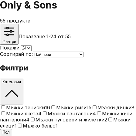
Only & Sons
55
продукта
Показване 1-24 от 55
Филтри
Покажи:
Сортирай по:
Филтри
Категория
Мъжки тениски
16
Мъжки ризи
15
Мъжки дънки
8
Мъжки якета
4
Мъжки панталони
4
Мъжки къси
панталони
4
Мъжки пуловери и жилетки
2
Мъжки
елеци
1
Мъжко бельо
1
Пол