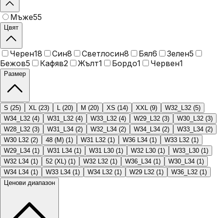
Мъже
55
Цвят
Черен
18
Син
8
Светлосин
8
Бял
6
Зелен
5
Бежов
5
Кафяв
2
Жълт
1
Бордо
1
Червен
1
Размер
S
(
25
)
XL
(
23
)
L
(
20
)
M
(
20
)
XS
(
14
)
XXL
(
9
)
W32_L32
(
5
)
W34_L32
(
4
)
W31_L32
(
4
)
W33_L32
(
4
)
W29_L32
(
3
)
W30_L32
(
3
)
W28_L32
(
3
)
W31_L34
(
2
)
W32_L34
(
2
)
W34_L34
(
2
)
W33_L34
(
2
)
W30 L32
(
2
)
48 (M)
(
1
)
W31 L32
(
1
)
W36 L34
(
1
)
W33 L32
(
1
)
W29_L34
(
1
)
W31 L34
(
1
)
W31 L30
(
1
)
W32 L30
(
1
)
W33_L30
(
1
)
W32 L34
(
1
)
52 (XL)
(
1
)
W32 L32
(
1
)
W36_L34
(
1
)
W30_L34
(
1
)
W34 L34
(
1
)
W33 L34
(
1
)
W34 L32
(
1
)
W29 L32
(
1
)
W36_L32
(
1
)
Ценови диапазон