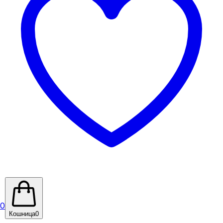
0
Кошница
0