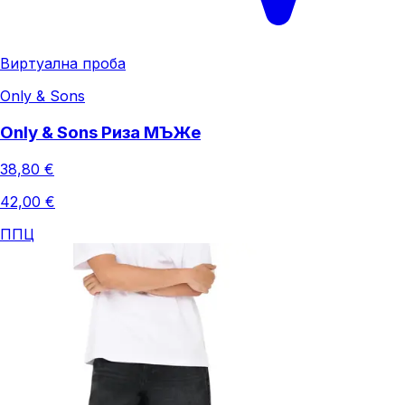
Виртуална проба
Only & Sons
Only & Sons Риза МЪЖe
38,80 €
42,00 €
ППЦ