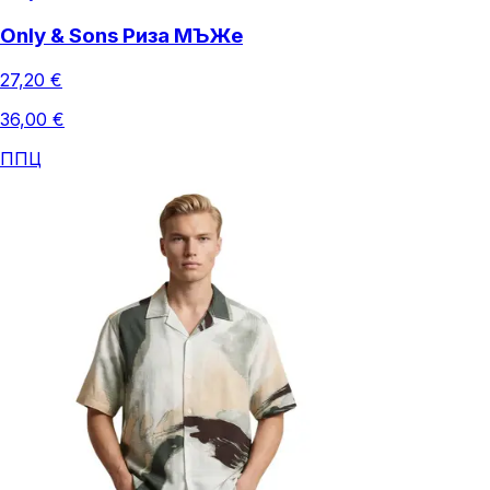
Only & Sons Риза МЪЖe
27,20 €
36,00 €
ППЦ