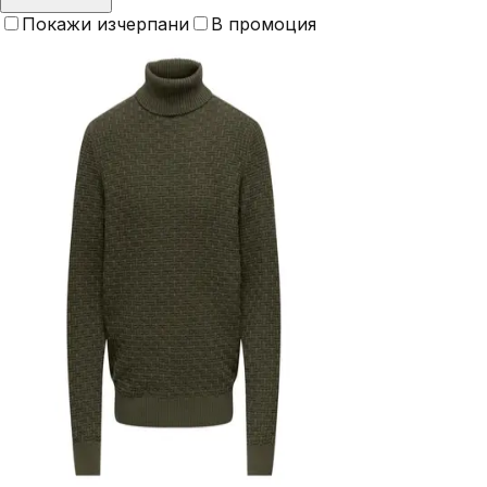
Покажи изчерпани
В промоция