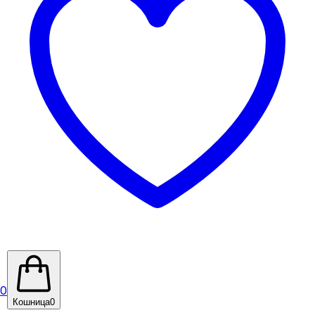
0
Кошница
0