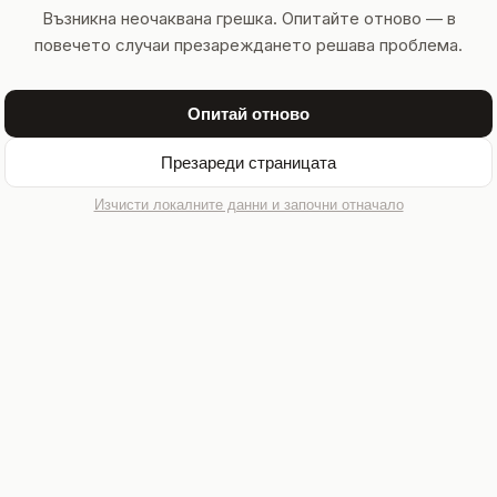
Възникна неочаквана грешка. Опитайте отново — в
повечето случаи презареждането решава проблема.
Опитай отново
Презареди страницата
Изчисти локалните данни и започни отначало