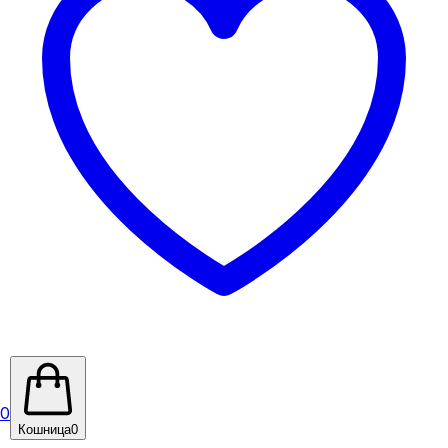
0
Кошница
0