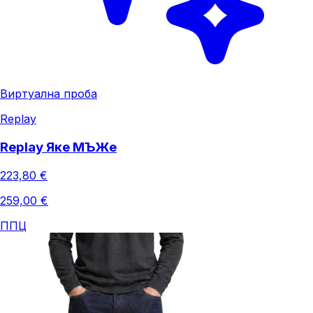
Виртуална проба
Replay
Replay Яке МЪЖe
223,80 €
259,00 €
ППЦ