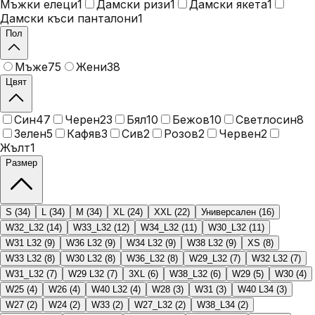
Мъжки елеци
1
Дамски ризи
1
Дамски якета
1
Дамски къси панталони
1
Пол
Мъже
75
Жени
38
Цвят
Син
47
Черен
23
Бял
10
Бежов
10
Светлосин
8
Зелен
5
Кафяв
3
Сив
2
Розов
2
Червен
2
Жълт
1
Размер
S
(
34
)
L
(
34
)
M
(
34
)
XL
(
24
)
XXL
(
22
)
Универсален
(
16
)
W32_L32
(
14
)
W33_L32
(
12
)
W34_L32
(
11
)
W30_L32
(
11
)
W31 L32
(
9
)
W36 L32
(
9
)
W34 L32
(
9
)
W38 L32
(
9
)
XS
(
8
)
W33 L32
(
8
)
W30 L32
(
8
)
W36_L32
(
8
)
W29_L32
(
7
)
W32 L32
(
7
)
W31_L32
(
7
)
W29 L32
(
7
)
3XL
(
6
)
W38_L32
(
6
)
W29
(
5
)
W30
(
4
)
W25
(
4
)
W26
(
4
)
W40 L32
(
4
)
W28
(
3
)
W31
(
3
)
W40 L34
(
3
)
W27
(
2
)
W24
(
2
)
W33
(
2
)
W27_L32
(
2
)
W38_L34
(
2
)