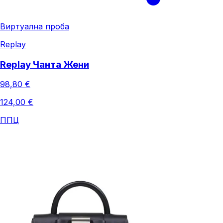
Виртуална проба
Replay
Replay Чанта Жени
98,80 €
124,00 €
ППЦ