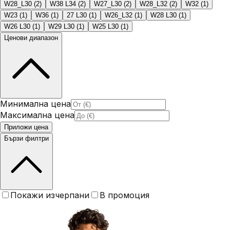
W28_L30
(
2
)
W38 L34
(
2
)
W27_L30
(
2
)
W28_L32
(
2
)
W32
(
1
)
W23
(
1
)
W36
(
1
)
27 L30
(
1
)
W26_L32
(
1
)
W28 L30
(
1
)
W26 L30
(
1
)
W29 L30
(
1
)
W25 L30
(
1
)
Ценови диапазон
Минимална цена
Максимална цена
Приложи цена
Бързи филтри
Покажи изчерпани
В промоция