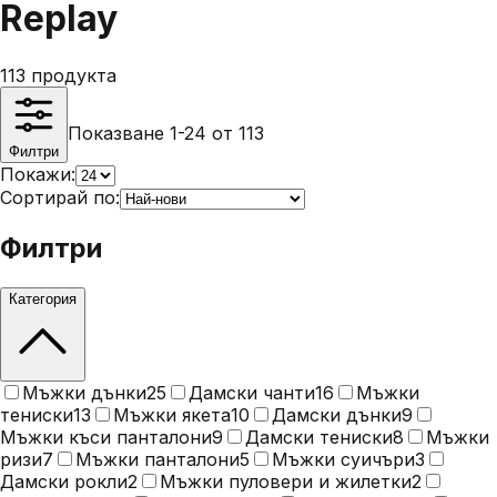
Replay
113
продукта
Показване 1-24 от 113
Филтри
Покажи:
Сортирай по:
Филтри
Категория
Мъжки дънки
25
Дамски чанти
16
Мъжки
тениски
13
Мъжки якета
10
Дамски дънки
9
Мъжки къси панталони
9
Дамски тениски
8
Мъжки
ризи
7
Мъжки панталони
5
Мъжки суичъри
3
Дамски рокли
2
Мъжки пуловери и жилетки
2