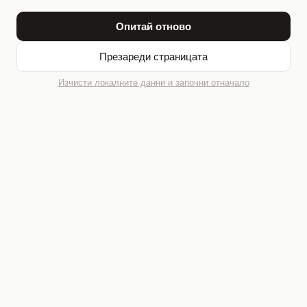
Опитай отново
Презареди страницата
Изчисти локалните данни и започни отначало