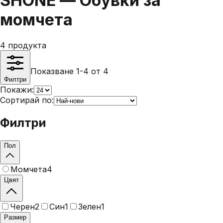
SHONE — Обувки за
момчета
4
продукта
Показване 1-4 от 4
Филтри
Покажи:
Сортирай по:
Филтри
Пол
Момчета
4
Цвят
Черен
2
Син
1
Зелен
1
Размер