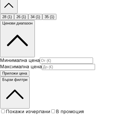
28
(
1
)
26
(
1
)
34
(
1
)
35
(
1
)
Ценови диапазон
Минимална цена
Максимална цена
Приложи цена
Бързи филтри
Покажи изчерпани
В промоция