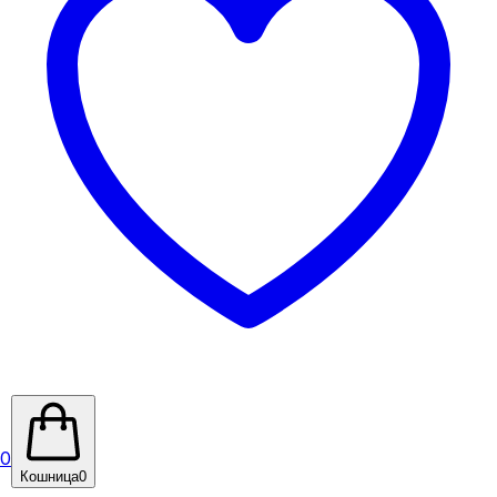
0
Кошница
0