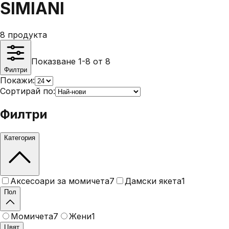
SIMIANI
8
продукта
Показване 1-8 от 8
Филтри
Покажи:
Сортирай по:
Филтри
Категория
Аксесоари за момичета
7
Дамски якета
1
Пол
Момичета
7
Жени
1
Цвят