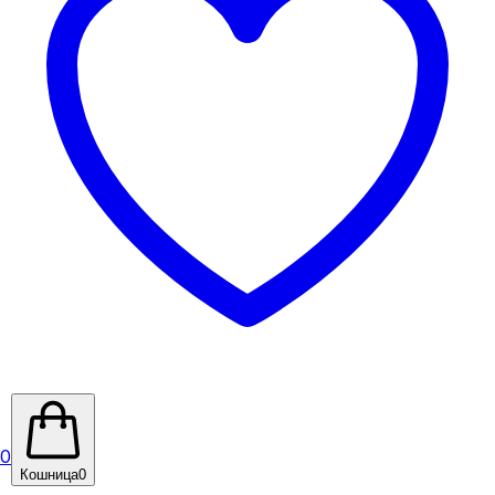
0
Кошница
0