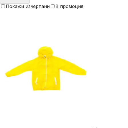
Покажи изчерпани
В промоция