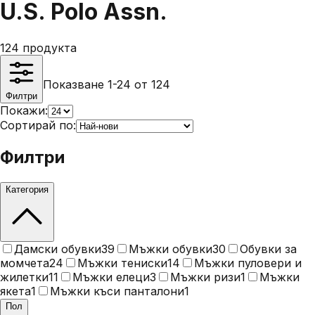
U.S. Polo Assn.
124
продукта
Показване 1-24 от 124
Филтри
Покажи:
Сортирай по:
Филтри
Категория
Дамски обувки
39
Мъжки обувки
30
Обувки за
момчета
24
Мъжки тениски
14
Мъжки пуловери и
жилетки
11
Мъжки елеци
3
Мъжки ризи
1
Мъжки
якета
1
Мъжки къси панталони
1
Пол