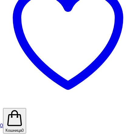
0
Кошница
0