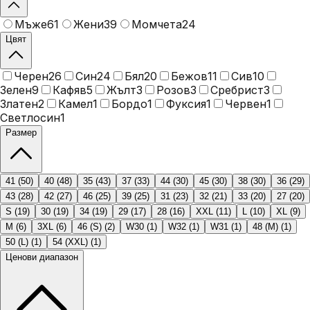
Мъже
61
Жени
39
Момчета
24
Цвят
Черен
26
Син
24
Бял
20
Бежов
11
Сив
10
Зелен
9
Кафяв
5
Жълт
3
Розов
3
Сребрист
3
Златен
2
Камел
1
Бордо
1
Фуксия
1
Червен
1
Светлосин
1
Размер
41
(
50
)
40
(
48
)
35
(
43
)
37
(
33
)
44
(
30
)
45
(
30
)
38
(
30
)
36
(
29
)
43
(
28
)
42
(
27
)
46
(
25
)
39
(
25
)
31
(
23
)
32
(
21
)
33
(
20
)
27
(
20
)
S
(
19
)
30
(
19
)
34
(
19
)
29
(
17
)
28
(
16
)
XXL
(
11
)
L
(
10
)
XL
(
9
)
M
(
6
)
3XL
(
6
)
46 (S)
(
2
)
W30
(
1
)
W32
(
1
)
W31
(
1
)
48 (M)
(
1
)
50 (L)
(
1
)
54 (XXL)
(
1
)
Ценови диапазон