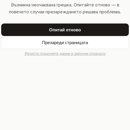
Възникна неочаквана грешка. Опитайте отново — в
повечето случаи презареждането решава проблема.
Опитай отново
Презареди страницата
Изчисти локалните данни и започни отначало