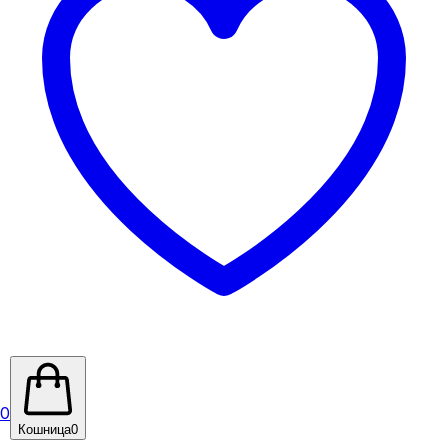
0
Кошница
0