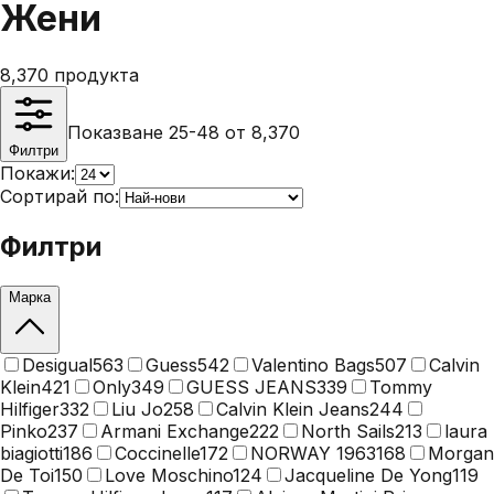
Жени
8,370
продукта
Показване 25-48 от 8,370
Филтри
Покажи:
Сортирай по:
Филтри
Марка
Desigual
563
Guess
542
Valentino Bags
507
Calvin
Klein
421
Only
349
GUESS JEANS
339
Tommy
Hilfiger
332
Liu Jo
258
Calvin Klein Jeans
244
Pinko
237
Armani Exchange
222
North Sails
213
laura
biagiotti
186
Coccinelle
172
NORWAY 1963
168
Morgan
De Toi
150
Love Moschino
124
Jacqueline De Yong
119