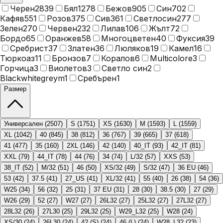
Черен
2839
Бял
1278
Бежов
905
Син
702
Кафяв
551
Розов
375
Сив
361
Светлосин
277
Зелен
270
Червен
232
Лилав
106
Жълт
72
Бордо
65
Оранжев
58
Многоцветен
40
Фуксия
39
Сребрист
37
Златен
36
Люляков
19
Камел
16
Тюркоаз
11
Бронзов
7
Коралов
6
Multicolore
3
Горчица
3
Виолетов
3
Светло син
2
Blackwhitegreym
1
Сребърен
1
Размер
Универсален
(
2507
)
S
(
1751
)
XS
(
1630
)
M
(
1593
)
L
(
1559
)
XL
(
1042
)
40
(
845
)
38
(
812
)
36
(
767
)
39
(
665
)
37
(
618
)
41
(
477
)
35
(
160
)
2XL
(
146
)
42
(
140
)
40_IT
(
93
)
42_IT
(
81
)
XXL
(
79
)
44_IT
(
78
)
44
(
76
)
34
(
74
)
L/32
(
57
)
XXS
(
53
)
38_IT
(
52
)
M/32
(
51
)
46
(
50
)
XS/32
(
49
)
S/32
(
47
)
36 EU
(
46
)
53
(
42
)
37.5
(
41
)
27_US
(
41
)
XL/32
(
41
)
55
(
40
)
26
(
38
)
54
(
36
)
W25
(
34
)
56
(
32
)
25
(
31
)
37 EU
(
31
)
28
(
30
)
38.5
(
30
)
27
(
29
)
W26
(
29
)
52
(
27
)
W27
(
27
)
26L32
(
27
)
25L32
(
27
)
27L32
(
27
)
28L32
(
26
)
27L30
(
25
)
29L32
(
25
)
W29_L32
(
25
)
W28
(
24
)
XS/30
(
24
)
26L30
(
24
)
42 (S)
(
24
)
46 (L)
(
24
)
W28_L32
(
23
)