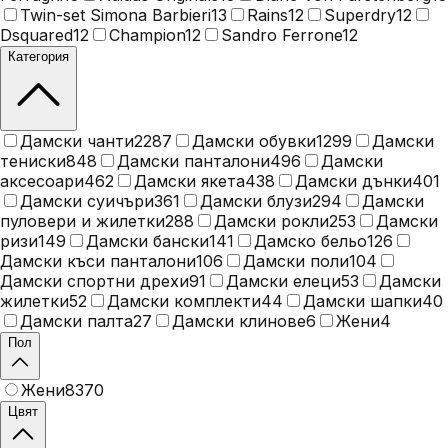
Twin-set Simona Barbieri
13
Rains
12
Superdry
12
Dsquared
12
Champion
12
Sandro Ferrone
12
Категория
Дамски чанти
2287
Дамски обувки
1299
Дамски
тениски
848
Дамски панталони
496
Дамски
аксесоари
462
Дамски якета
438
Дамски дънки
401
Дамски суичъри
361
Дамски блузи
294
Дамски
пуловери и жилетки
288
Дамски рокли
253
Дамски
ризи
149
Дамски бански
141
Дамско бельо
126
Дамски къси панталони
106
Дамски поли
104
Дамски спортни дрехи
91
Дамски елеци
53
Дамски
жилетки
52
Дамски комплекти
44
Дамски шапки
40
Дамски палта
27
Дамски клинове
6
Жени
4
Пол
Жени
8370
Цвят