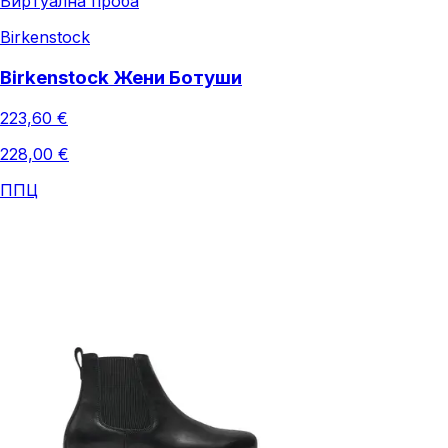
Виртуална проба
Birkenstock
Birkenstock Жени Ботуши
223,60 €
228,00 €
ППЦ