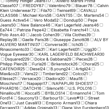
Tommy Hilfiger Jeans
117
Alviero Martini Prima
Classe
107
FREDDY
87
Valentino
79
Blauer
78
Calvin
Klein Underwear
72
Fila
70
Twinset
69
CAVALLI
CLASS
68
Michael Kors
58
GANT
55
Dr. Martens
54
Guess Active
54
Vero Moda
52
Dondup
50
Pepe
Jeans
50
New Balance
46
Karl Lagerfeld Jeans
46
Ea7
44
Patrizia Pepe
42
Elisabetta Franchi
41
U.s.
Polo Assn.
40
Jacob Cohen
39
Vila Clothes
39
Replay
38
Gaelle Paris
38
Giuseppe Zanotti
38
ALV BY
ALVIERO MARTINI
37
Converse
36
Ichi
35
Rinascimento
33
Gas
31
Karl Lagerfeld
31
Ugg
30
Vogue Eyewear
30
KARL LAGERFELD BEACHWEAR
30
Dsquared2
29
Dolce & Gabbana
29
Pieces
28
Philipp Plein
28
Furla
26
Birkenstock
26
Choral
25
CAFENOIR
25
Diesel
24
B.young
24
Artigli
24
Max&co
23
Vans
22
Timberland
22
Colcci
21
Ellesse
21
Versace
20
Diadora
20
Maui
18
Moschino
17
Napapijri
17
NAPAPIJRI SHOES
17
PHARD
16
DATCH
16
Silence
16
U.S. POLO
16
Ninalilou
16
Kocca
15
BYBLOS
14
Ermanno
14
Tom
Ford
14
Saucony
13
Barbour
13
Levis®
13
Street
One
13
Just Cavalli
13
Emporio Armani
13
Chiara
Ferragni
13
Adidas Originals
13
Diane Von Furstenberg
13