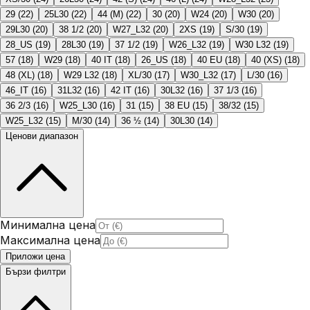
29
(
22
)
25L30
(
22
)
44 (M)
(
22
)
30
(
20
)
W24
(
20
)
W30
(
20
)
29L30
(
20
)
38 1/2
(
20
)
W27_L32
(
20
)
2XS
(
19
)
S/30
(
19
)
28_US
(
19
)
28L30
(
19
)
37 1/2
(
19
)
W26_L32
(
19
)
W30 L32
(
19
)
57
(
18
)
W29
(
18
)
40 IT
(
18
)
26_US
(
18
)
40 EU
(
18
)
40 (XS)
(
18
)
48 (XL)
(
18
)
W29 L32
(
18
)
XL/30
(
17
)
W30_L32
(
17
)
L/30
(
16
)
46_IT
(
16
)
31L32
(
16
)
42 IT
(
16
)
30L32
(
16
)
37 1/3
(
16
)
36 2/3
(
16
)
W25_L30
(
16
)
31
(
15
)
38 EU
(
15
)
38/32
(
15
)
W25_L32
(
15
)
M/30
(
14
)
36 ½
(
14
)
30L30
(
14
)
Ценови диапазон
Минимална цена
Максимална цена
Приложи цена
Бързи филтри