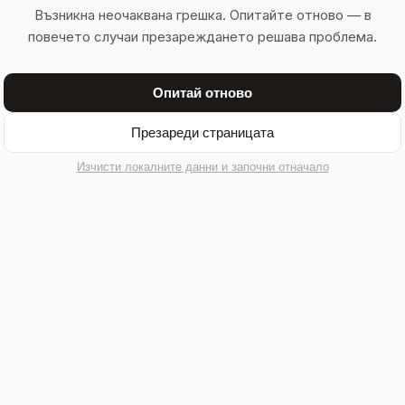
Възникна неочаквана грешка. Опитайте отново — в
повечето случаи презареждането решава проблема.
Опитай отново
Презареди страницата
Изчисти локалните данни и започни отначало