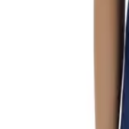
0
Кошница
0