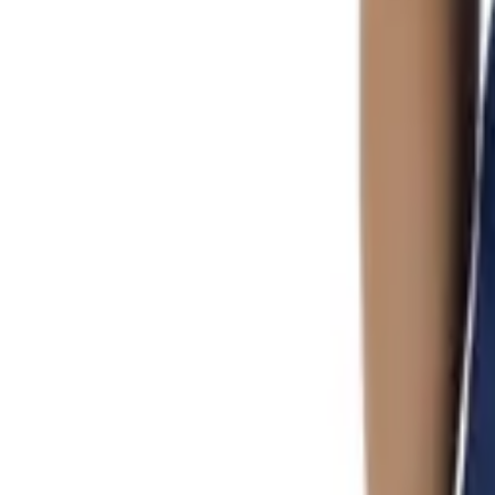
0
Кошница
0