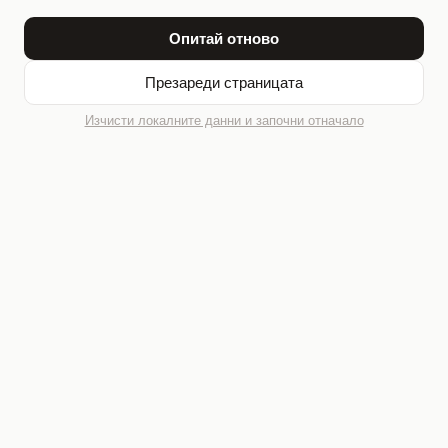
Опитай отново
Презареди страницата
Изчисти локалните данни и започни отначало