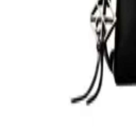
0
Кошница
0