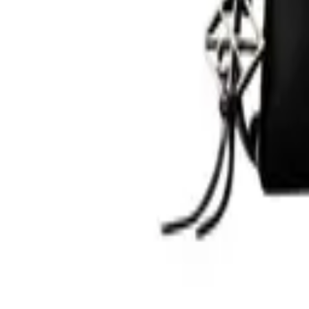
0
Кошница
0