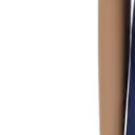
0
Кошница
0