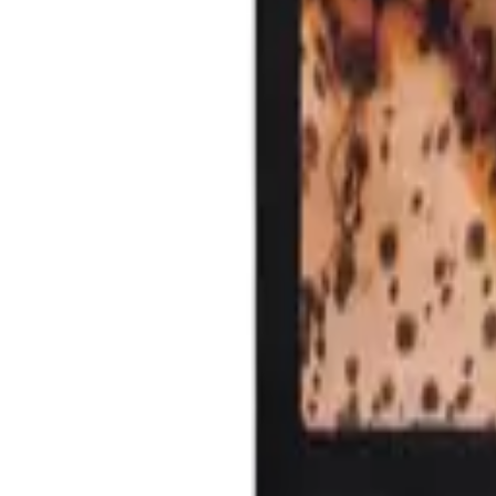
0
Кошница
0