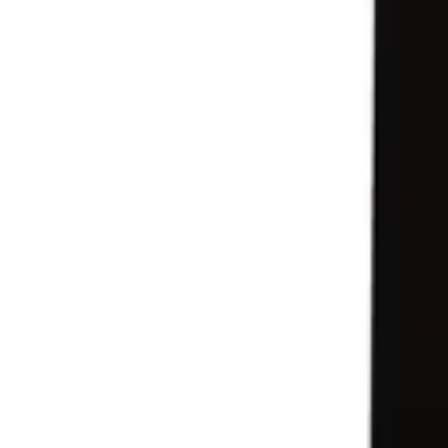
0
Кошница
0