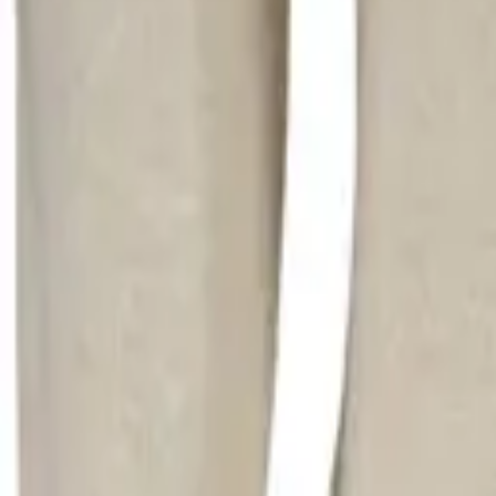
0
Кошница
0