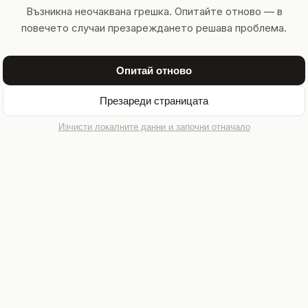
Възникна неочаквана грешка. Опитайте отново — в
повечето случаи презареждането решава проблема.
Опитай отново
Презареди страницата
Изчисти локалните данни и започни отначало